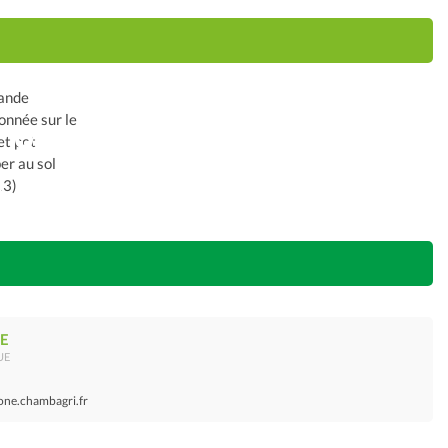
E
UE
one.chambagri.fr