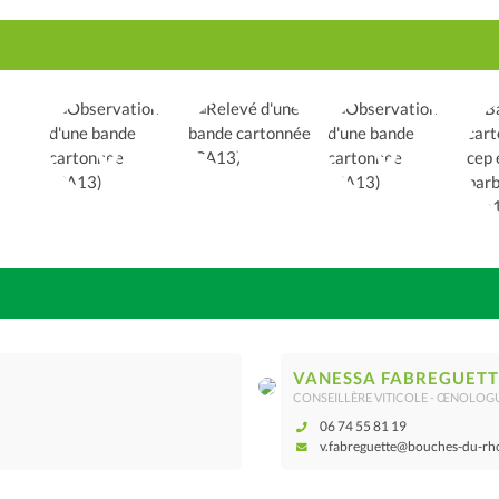
VANESSA FABREGUETT
CONSEILLÈRE VITICOLE - ŒNOLOG
06 74 55 81 19
v.fabreguette@bouches-du-rh