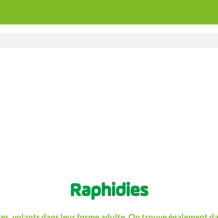
Raphidies
res, volants dans leur forme adulte. On trouve également da