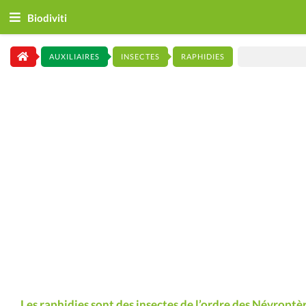
Biodiviti
AUXILIAIRES
INSECTES
RAPHIDIES
Les raphidies sont des insectes de l’ordre des Névroptè