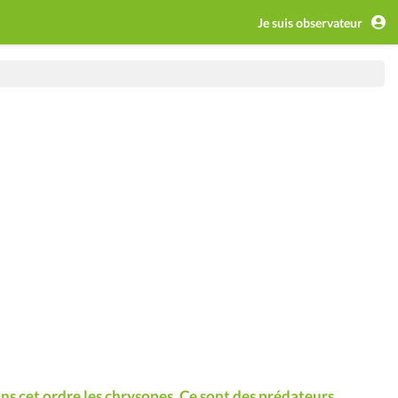
Je suis observateur
ns cet ordre les chrysopes. Ce sont des prédateurs